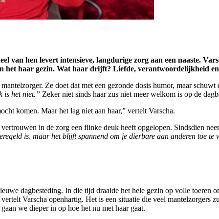
eel van hen levert intensieve, langdurige zorg aan een naaste. Vars
n het haar gezin. Wat haar drijft? Liefde, verantwoordelijkheid en
 mantelzorger. Ze doet dat met een gezonde dosis humor, maar schuwt de 
 is het niet.”
Zeker niet sinds haar zus niet meer welkom is op de dagb
cht komen. Maar het lag niet aan haar,” vertelt Varscha.
et vertrouwen in de zorg een flinke deuk heeft opgelopen. Sindsdien nee
eregeld is, maar het blijft spannend om je dierbare aan anderen toe te
nieuwe dagbesteding. In die tijd draaide het hele gezin op volle toeren
vertelt Varscha openhartig. Het is een situatie die veel mantelzorgers 
 gaan we dieper in op hoe het nu met haar gaat.