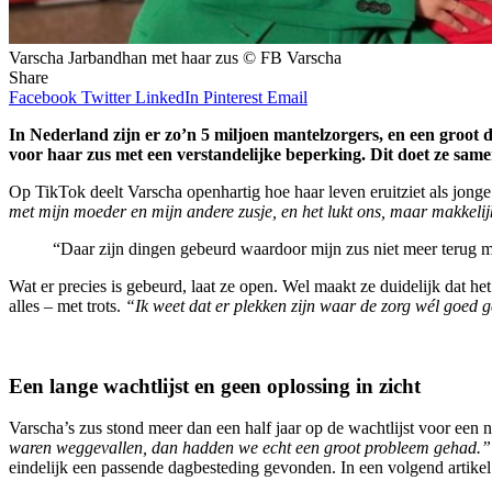
Varscha Jarbandhan met haar zus © FB Varscha
Share
Facebook
Twitter
LinkedIn
Pinterest
Email
In Nederland zijn er zo’n 5 miljoen mantelzorgers, en een groot d
voor haar zus met een verstandelijke beperking. Dit doet ze same
Op TikTok deelt Varscha openhartig hoe haar leven eruitziet als jonge
met mijn moeder en mijn andere zusje, en het lukt ons, maar makkelijk
“Daar zijn dingen gebeurd waardoor mijn zus niet meer terug mo
Wat er precies is gebeurd, laat ze open. Wel maakt ze duidelijk dat h
alles – met trots.
“Ik weet dat er plekken zijn waar de zorg wél goed g
Een lange wachtlijst en geen oplossing in zicht
Varscha’s zus stond meer dan een half jaar op de wachtlijst voor een 
waren weggevallen, dan hadden we echt een groot probleem gehad.”
eindelijk een passende dagbesteding gevonden. In een volgend artikel