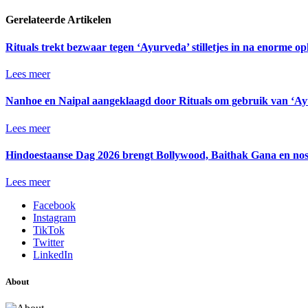
Gerelateerde Artikelen
Rituals trekt bezwaar tegen ‘Ayurveda’ stilletjes in na enorme op
Lees meer
Nanhoe en Naipal aangeklaagd door Rituals om gebruik van ‘A
Lees meer
Hindoestaanse Dag 2026 brengt Bollywood, Baithak Gana en nos
Lees meer
Facebook
Instagram
TikTok
Twitter
LinkedIn
About