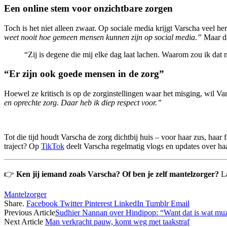
Een online stem voor onzichtbare zorgen
Toch is het niet alleen zwaar. Op sociale media krijgt Varscha veel her
weet nooit hoe gemeen mensen kunnen zijn op social media.”
Maar da
“Zij is degene die mij elke dag laat lachen. Waarom zou ik dat n
“Er zijn ook goede mensen in de zorg”
Hoewel ze kritisch is op de zorginstellingen waar het misging, wil V
en oprechte zorg. Daar heb ik diep respect voor.”
Tot die tijd houdt Varscha de zorg dichtbij huis – voor haar zus, haar 
traject? Op
TikTok
deelt Varscha regelmatig vlogs en updates over haa
👉
Ken jij iemand zoals Varscha? Of ben je zelf mantelzorger?
La
Mantelzorger
Share.
Facebook
Twitter
Pinterest
LinkedIn
Tumblr
Email
Previous Article
Sudhier Nannan over Hindipop: “Want dat is wat muzi
Next Article
Man verkracht pauw, komt weg met taakstraf