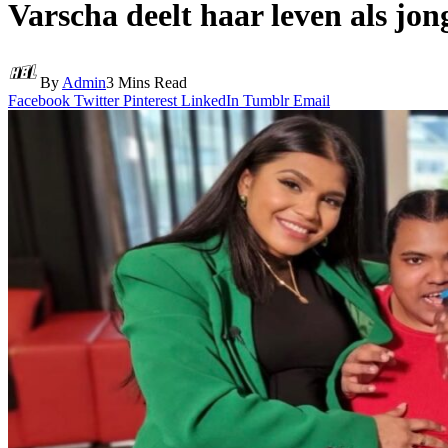
Varscha deelt haar leven als jon
By
Admin
3 Mins Read
Facebook
Twitter
Pinterest
LinkedIn
Tumblr
Email